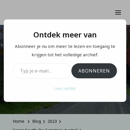
Ontdek meer van
GOING SOUTH: DE CARRETERA AUSTRAL
Abonneer je nu om meer te lezen en toegang te
Wie zich haast in
krijgen tot het volledige archief.
Typ je e-mail...
Patagonie…
ABONNEREN
Lees verder
Geüpdatet Op
Mei 22, 2024
Home
Blog
2023