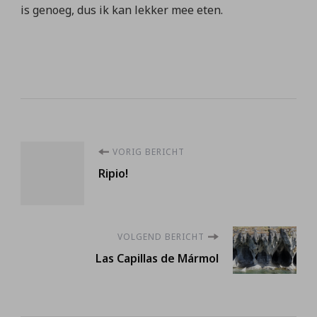
is genoeg, dus ik kan lekker mee eten.
Berichtnavigatie
VORIG BERICHT
Ripio!
VOLGEND BERICHT
Las Capillas de Mármol