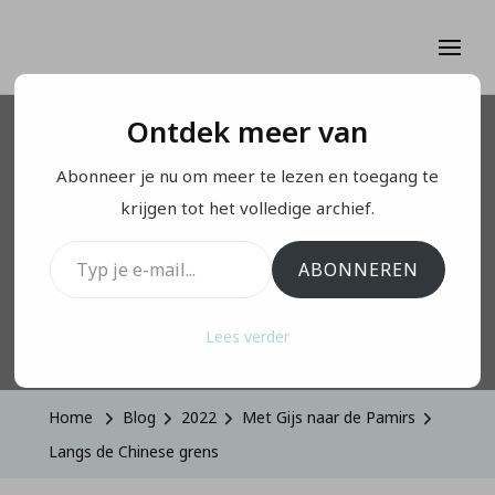
Ontdek meer van
MET GIJS NAAR DE PAMIRS
Abonneer je nu om meer te lezen en toegang te
Langs de Chinese grens
krijgen tot het volledige archief.
Typ je e-mail...
ABONNEREN
Geüpdatet Op
Januari 26, 2026
Lees verder
Home
Blog
2022
Met Gijs naar de Pamirs
Langs de Chinese grens