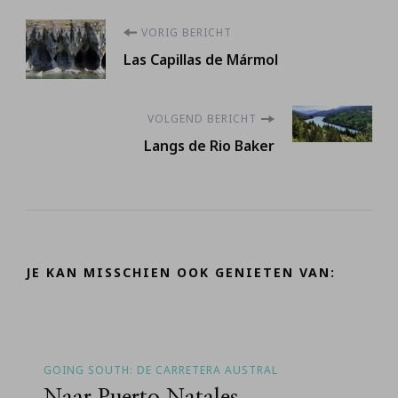
Berichtnavigatie
VORIG BERICHT
Las Capillas de Mármol
VOLGEND BERICHT
Langs de Rio Baker
JE KAN MISSCHIEN OOK GENIETEN VAN:
GOING SOUTH: DE CARRETERA AUSTRAL
Naar Puerto Natales