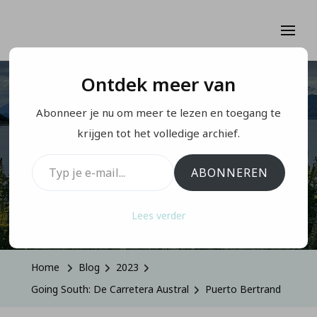
Ontdek meer van
GOING SOUTH: DE CARRETERA AUSTRAL
Abonneer je nu om meer te lezen en toegang te
Puerto Bertrand
krijgen tot het volledige archief.
Typ je e-mail...
ABONNEREN
Op
Geüpdatet Op
Mei 22, 2024
1 Reactie
Lees verder
Puerto
Bertrand
Home
Blog
2023
Going South: De Carretera Austral
Puerto Bertrand