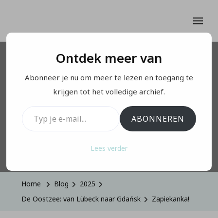
Ontdek meer van
DE OOSTZEE: VAN LÜBECK NAAR GDAŃSK
Abonneer je nu om meer te lezen en toegang te
Zapiekanka!
krijgen tot het volledige archief.
Typ je e-mail...
ABONNEREN
Op
Mei 23, 2025
Lees verder
Home
Blog
2025
De Oostzee: van Lübeck naar Gdańsk
Zapiekanka!