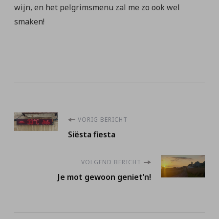
wijn, en het pelgrimsmenu zal me zo ook wel
smaken!
Berichtnavigatie
VORIG BERICHT
Siësta fiesta
VOLGEND BERICHT
Je mot gewoon geniet’n!