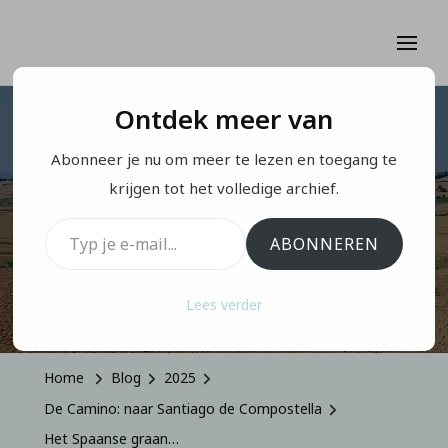
Ontdek meer van
DE CAMINO: NAAR SANTIAGO DE COMPOSTELLA
Abonneer je nu om meer te lezen en toegang te
Het Spaanse graan…
krijgen tot het volledige archief.
Typ je e-mail...
ABONNEREN
Op
Juni 25, 2025
Lees verder
Home
Blog
2025
De Camino: naar Santiago de Compostella
Het Spaanse graan…