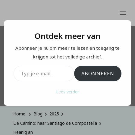
Ontdek meer van
DE CAMINO: NAAR SANTIAGO DE COMPOSTELLA
Abonneer je nu om meer te lezen en toegang te
Heanig an
krijgen tot het volledige archief.
Typ je e-mail...
ABONNEREN
Geüpdatet Op
Juni 20, 2025
Lees verder
Home
Blog
2025
De Camino: naar Santiago de Compostella
Heanig an