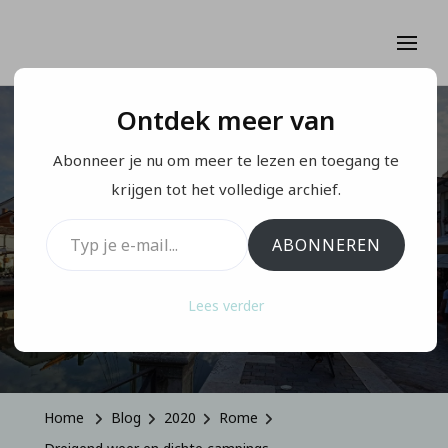
Ontdek meer van
ROME
Abonneer je nu om meer te lezen en toegang te
Dreigend weer en
krijgen tot het volledige archief.
Typ je e-mail...
dichte campings
ABONNEREN
Lees verder
Geüpdatet Op
Oktober 3, 2022
Home
Blog
2020
Rome