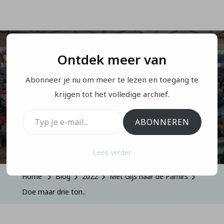
Ontdek meer van
MET GIJS NAAR DE PAMIRS
Abonneer je nu om meer te lezen en toegang te
Doe maar drie ton..
krijgen tot het volledige archief.
Typ je e-mail...
ABONNEREN
Op
Geüpdatet Op
November 18, 2025
2 Reacties
Doe
Lees verder
Maar
Drie
Home
Blog
2022
Met Gijs naar de Pamirs
Ton..
Doe maar drie ton..