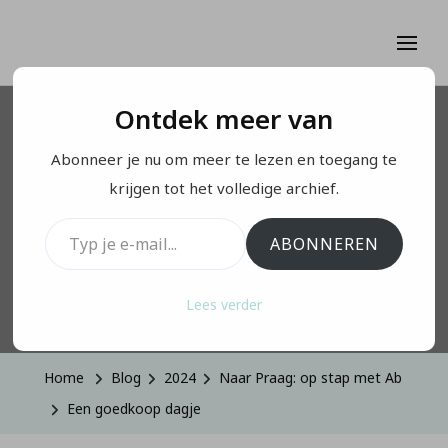
Ontdek meer van
NAAR PRAAG: OP STAP MET AB
Abonneer je nu om meer te lezen en toegang te
Een goedkoop dagje
krijgen tot het volledige archief.
Typ je e-mail...
ABONNEREN
Geüpdatet Op
September 4, 2024
Lees verder
Home
Blog
2024
Naar Praag: op stap met Ab
Een goedkoop dagje