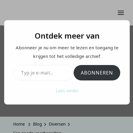
Ontdek meer van
DIVERSEN
Abonneer je nu om meer te lezen en toegang te
Een goede
krijgen tot het volledige archief.
Typ je e-mail...
voorbereiding…
ABONNEREN
Lees verder
Op
Geüpdatet Op
Maart 31, 2021
1 Reactie
Een
Goede
Voorbereidi
Home
Blog
Diversen