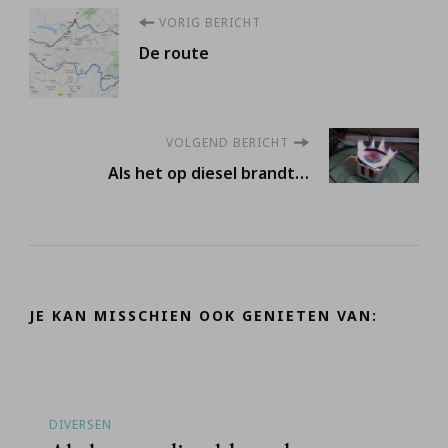
Berichtnavigatie
VORIG BERICHT
De route
VOLGEND BERICHT
Als het op diesel brandt…
JE KAN MISSCHIEN OOK GENIETEN VAN:
DIVERSEN